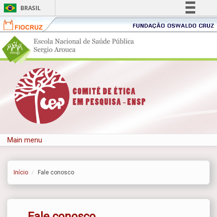
BRASIL
Fiocruz
Fundação
Simplifique!
Oswaldo
Portal
Comunica BR
Portal
Cruz
ENSP
FIOC
Participe
-
-
Acesso à informação
Pular para o conteúdo principal
Escola
Fund
Legislação
Nacional
Oswa
de
Canais
Cruz
Saúde
Pública
Sergio
Main menu
Arouca
Início
Fale conosco
Fale conosco