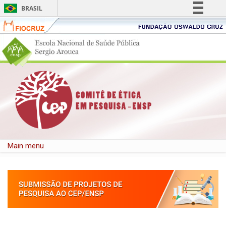
BRASIL
Fiocruz
Fundação
Simplifique!
Oswaldo
Portal
Comunica BR
Portal
Cruz
ENSP
FIOC
Participe
-
-
Acesso à informação
Pular para o conteúdo principal
Escola
Fund
Legislação
Nacional
Oswa
de
Canais
Cruz
Saúde
Pública
Sergio
Main menu
Arouca